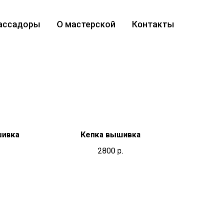
ассадоры
О мастерской
Контакты
шивка
Кепка вышивка
2800
р.